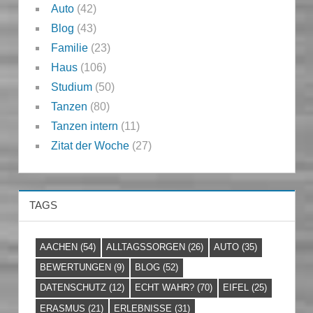
Auto
(42)
Blog
(43)
Familie
(23)
Haus
(106)
Studium
(50)
Tanzen
(80)
Tanzen intern
(11)
Zitat der Woche
(27)
TAGS
AACHEN
(54)
ALLTAGSSORGEN
(26)
AUTO
(35)
BEWERTUNGEN
(9)
BLOG
(52)
DATENSCHUTZ
(12)
ECHT WAHR?
(70)
EIFEL
(25)
ERASMUS
(21)
ERLEBNISSE
(31)