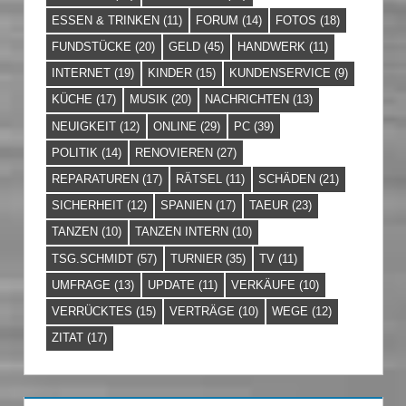
ESSEN & TRINKEN
(11)
FORUM
(14)
FOTOS
(18)
FUNDSTÜCKE
(20)
GELD
(45)
HANDWERK
(11)
INTERNET
(19)
KINDER
(15)
KUNDENSERVICE
(9)
KÜCHE
(17)
MUSIK
(20)
NACHRICHTEN
(13)
NEUIGKEIT
(12)
ONLINE
(29)
PC
(39)
POLITIK
(14)
RENOVIEREN
(27)
REPARATUREN
(17)
RÄTSEL
(11)
SCHÄDEN
(21)
SICHERHEIT
(12)
SPANIEN
(17)
TAEUR
(23)
TANZEN
(10)
TANZEN INTERN
(10)
TSG.SCHMIDT
(57)
TURNIER
(35)
TV
(11)
UMFRAGE
(13)
UPDATE
(11)
VERKÄUFE
(10)
VERRÜCKTES
(15)
VERTRÄGE
(10)
WEGE
(12)
ZITAT
(17)