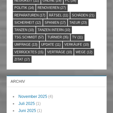
NEUIGKEIT
(12)
ONLINE
(29)
PC
(39)
POLITIK
(14)
RENOVIEREN
(27)
REPARATUREN
(17)
RÄTSEL
(11)
SCHÄDEN
(21)
SICHERHEIT
(12)
SPANIEN
(17)
TAEUR
(23)
TANZEN
(10)
TANZEN INTERN
(10)
TSG.SCHMIDT
(57)
TURNIER
(35)
TV
(11)
UMFRAGE
(13)
UPDATE
(11)
VERKÄUFE
(10)
VERRÜCKTES
(15)
VERTRÄGE
(10)
WEGE
(12)
ZITAT
(17)
ARCHIV
November 2025
(4)
Juli 2025
(1)
Juni 2025
(1)