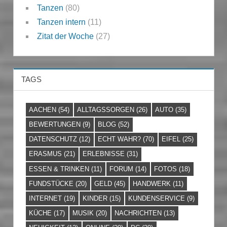
Tanzen
(80)
Tanzen intern
(11)
Zitat der Woche
(27)
TAGS
AACHEN
(54)
ALLTAGSSORGEN
(26)
AUTO
(35)
BEWERTUNGEN
(9)
BLOG
(52)
DATENSCHUTZ
(12)
ECHT WAHR?
(70)
EIFEL
(25)
ERASMUS
(21)
ERLEBNISSE
(31)
ESSEN & TRINKEN
(11)
FORUM
(14)
FOTOS
(18)
FUNDSTÜCKE
(20)
GELD
(45)
HANDWERK
(11)
INTERNET
(19)
KINDER
(15)
KUNDENSERVICE
(9)
KÜCHE
(17)
MUSIK
(20)
NACHRICHTEN
(13)