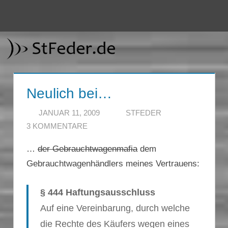
Zum
Inhalt
Menü
StFeder.de
springen
Neulich bei…
JANUAR 11, 2009
STFEDER
3 KOMMENTARE
…
der Gebrauchtwagenmafia
dem
Gebrauchtwagenhändlers meines Vertrauens:
§ 444 Haftungsausschluss
Auf eine Vereinbarung, durch welche
die Rechte des Käufers wegen eines