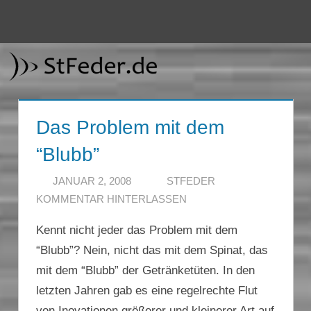
Zum
Inhalt
Menü
StFeder.de
springen
Das Problem mit dem
“Blubb”
JANUAR 2, 2008
STFEDER
KOMMENTAR HINTERLASSEN
Kennt nicht jeder das Problem mit dem
“Blubb”? Nein, nicht das mit dem Spinat, das
mit dem “Blubb” der Getränketüten. In den
letzten Jahren gab es eine regelrechte Flut
von Inovationen größerer und kleinerer Art auf