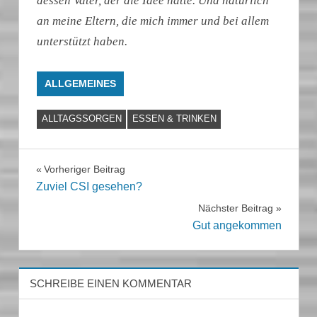
dessen Vater, der die Idee hatte. Und natürlich
an meine Eltern, die mich immer und bei allem
unterstützt haben.
ALLGEMEINES
ALLTAGSSORGEN
ESSEN & TRINKEN
Beitragsnavigation
Vorheriger Beitrag
Zuviel CSI gesehen?
Nächster Beitrag
Gut angekommen
SCHREIBE EINEN KOMMENTAR