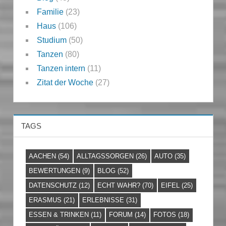
Familie
(23)
Haus
(106)
Studium
(50)
Tanzen
(80)
Tanzen intern
(11)
Zitat der Woche
(27)
TAGS
AACHEN
(54)
ALLTAGSSORGEN
(26)
AUTO
(35)
BEWERTUNGEN
(9)
BLOG
(52)
DATENSCHUTZ
(12)
ECHT WAHR?
(70)
EIFEL
(25)
ERASMUS
(21)
ERLEBNISSE
(31)
ESSEN & TRINKEN
(11)
FORUM
(14)
FOTOS
(18)