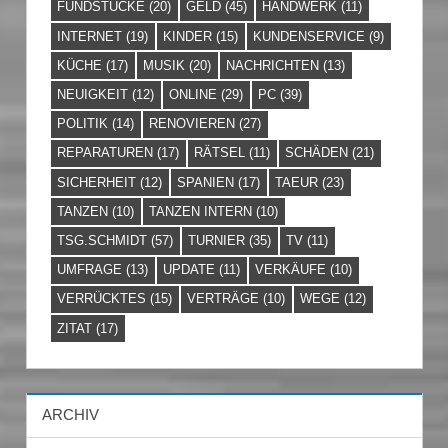
FUNDSTÜCKE
(20)
GELD
(45)
HANDWERK
(11)
INTERNET
(19)
KINDER
(15)
KUNDENSERVICE
(9)
KÜCHE
(17)
MUSIK
(20)
NACHRICHTEN
(13)
NEUIGKEIT
(12)
ONLINE
(29)
PC
(39)
POLITIK
(14)
RENOVIEREN
(27)
REPARATUREN
(17)
RÄTSEL
(11)
SCHÄDEN
(21)
SICHERHEIT
(12)
SPANIEN
(17)
TAEUR
(23)
TANZEN
(10)
TANZEN INTERN
(10)
TSG.SCHMIDT
(57)
TURNIER
(35)
TV
(11)
UMFRAGE
(13)
UPDATE
(11)
VERKÄUFE
(10)
VERRÜCKTES
(15)
VERTRÄGE
(10)
WEGE
(12)
ZITAT
(17)
ARCHIV