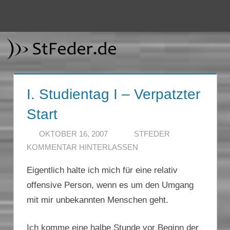
Zum
Inhalt
Menü
StFeder.de
springen
I. Studientag I – Verpatzter
Start
OKTOBER 16, 2007
STFEDER
KOMMENTAR HINTERLASSEN
Eigentlich halte ich mich für eine relativ
offensive Person, wenn es um den Umgang
mit mir unbekannten Menschen geht.
Ich komme eine halbe Stunde vor Beginn der