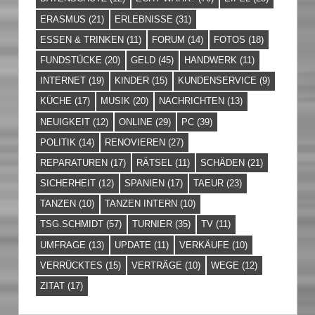
ERASMUS
(21)
ERLEBNISSE
(31)
ESSEN & TRINKEN
(11)
FORUM
(14)
FOTOS
(18)
FUNDSTÜCKE
(20)
GELD
(45)
HANDWERK
(11)
INTERNET
(19)
KINDER
(15)
KUNDENSERVICE
(9)
KÜCHE
(17)
MUSIK
(20)
NACHRICHTEN
(13)
NEUIGKEIT
(12)
ONLINE
(29)
PC
(39)
POLITIK
(14)
RENOVIEREN
(27)
REPARATUREN
(17)
RÄTSEL
(11)
SCHÄDEN
(21)
SICHERHEIT
(12)
SPANIEN
(17)
TAEUR
(23)
TANZEN
(10)
TANZEN INTERN
(10)
TSG.SCHMIDT
(57)
TURNIER
(35)
TV
(11)
UMFRAGE
(13)
UPDATE
(11)
VERKÄUFE
(10)
VERRÜCKTES
(15)
VERTRÄGE
(10)
WEGE
(12)
ZITAT
(17)