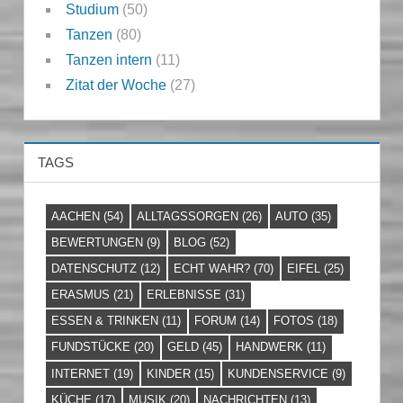
Studium
(50)
Tanzen
(80)
Tanzen intern
(11)
Zitat der Woche
(27)
TAGS
AACHEN
(54)
ALLTAGSSORGEN
(26)
AUTO
(35)
BEWERTUNGEN
(9)
BLOG
(52)
DATENSCHUTZ
(12)
ECHT WAHR?
(70)
EIFEL
(25)
ERASMUS
(21)
ERLEBNISSE
(31)
ESSEN & TRINKEN
(11)
FORUM
(14)
FOTOS
(18)
FUNDSTÜCKE
(20)
GELD
(45)
HANDWERK
(11)
INTERNET
(19)
KINDER
(15)
KUNDENSERVICE
(9)
KÜCHE
(17)
MUSIK
(20)
NACHRICHTEN
(13)