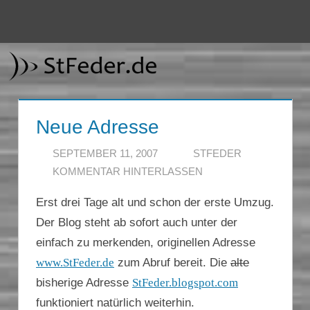
Zum
Inhalt
Menü
StFeder.de
springen
Neue Adresse
SEPTEMBER 11, 2007
STFEDER
KOMMENTAR HINTERLASSEN
Erst drei Tage alt und schon der erste Umzug.
Der Blog steht ab sofort auch unter der
einfach zu merkenden, originellen Adresse
www.StFeder.de
zum Abruf bereit. Die
alte
bisherige Adresse
StFeder.blogspot.com
funktioniert natürlich weiterhin.