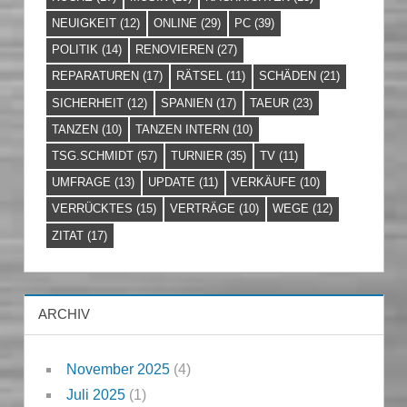
NEUIGKEIT
(12)
ONLINE
(29)
PC
(39)
POLITIK
(14)
RENOVIEREN
(27)
REPARATUREN
(17)
RÄTSEL
(11)
SCHÄDEN
(21)
SICHERHEIT
(12)
SPANIEN
(17)
TAEUR
(23)
TANZEN
(10)
TANZEN INTERN
(10)
TSG.SCHMIDT
(57)
TURNIER
(35)
TV
(11)
UMFRAGE
(13)
UPDATE
(11)
VERKÄUFE
(10)
VERRÜCKTES
(15)
VERTRÄGE
(10)
WEGE
(12)
ZITAT
(17)
ARCHIV
November 2025
(4)
Juli 2025
(1)